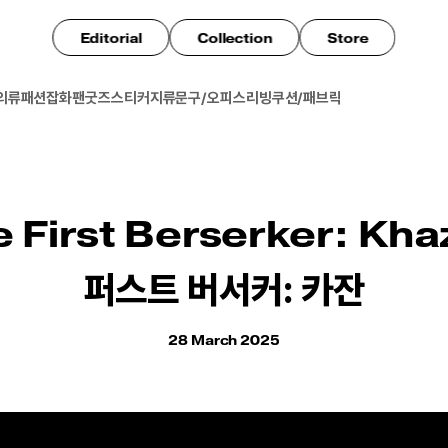
Editorial
Collection
Store
의류
패션잡화
팬굿즈
스티커
지류
문구/오피스
리빙
쿠션/패브릭
 First Berserker: Kh
퍼스트 버서커: 카잔
28 March 2025