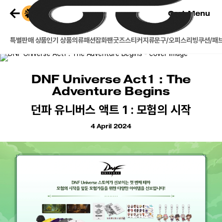
Cart
Menu
특별판매 상품
인기 상품
의류
패션잡화
팬굿즈
스티커
지류
문구/오피스
리빙
쿠션/패
DNF Universe Act1 : The
Adventure Begins
던파 유니버스 액트 1 : 모험의 시작
4 April 2024